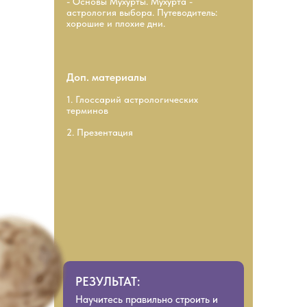
- Основы Мухурты. Мухурта -
астрология выбора. Путеводитель:
хорошие и плохие дни.
Доп. материалы
1. Глоссарий астрологических
терминов
2. Презентация
РЕЗУЛЬТАТ:
Научитесь правильно строить и