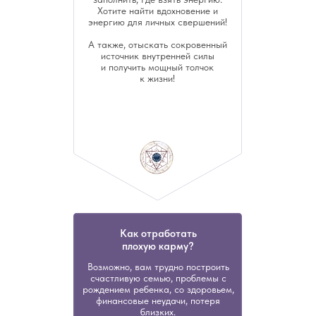
Хотите найти вдохновение и
энергию для личных свершений!
А также, отыскать сокровенный
источник внутренней силы
и получить мощный толчок
к жизни!
Как отработать
плохую карму?
Возможно, вам трудно построить
счастливую семью, проблемы с
рождением ребенка, со здоровьем,
финансовые неудачи, потеря
близких.