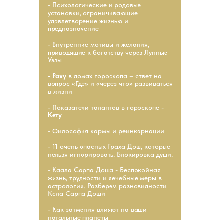
- Психологические и родовые
установки, ограничивающие
удовлетворение жизнью и
предназначение
- Внутренние мотивы и желания,
приводящие к богатству через Лунные
Узлы
- Раху
в домах гороскопа – ответ на
вопрос «Где» и «через что» развиваться
в жизни
- Показатели талантов в гороскопе -
Кету
- Философия кармы и реинкарнации
- 11 очень опасных Граха Дош, которые
нельзя игнорировать. Блокировка души.
- Каала Сарпа Доша - Беспокойная
жизнь, трудности и лечебные меры в
астрологии. Разберем разновидности
Кала Сарпа Доши
- Как затмения влияют на ваши
натальные планеты