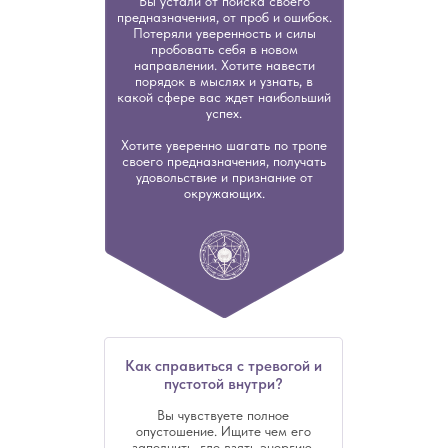
Вы устали от поиска своего
предназначения, от проб и ошибок.
Потеряли уверенность и силы
пробовать себя в новом
направлении. Хотите навести
порядок в мыслях и узнать, в
какой сфере вас ждет наибольший
успех.
Хотите уверенно шагать по тропе
своего предназначения, получать
удовольствие и признание от
окружающих.
Как справиться с тревогой и
пустотой внутри?
Вы чувствуете полное
опустошение. Ищите чем его
заполнить, где взять энергию.